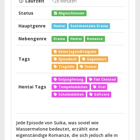
Laufzeit
~28 Minuten
Status
Abgeschlossen
Hauptgenre
Hentai
Sentimentales Drama
Nebengenre
Drama
Hentai
Romanze
Keine Jugendfreigabe
Tags
Episodisch
Gegenwart
Tragödie
Youkai
Entjungferung
Flat Chested
Hentai Tags
Tempelmädchen
Oral
Schulmädchen
Softcore
Jede Episode von Suika, was soviel wie
Wassermelone bedeutet, erzählt eine
eigenständige Romanze, die sich jedoch alle in