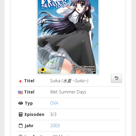
Titel
Suika
(水夏 ~Suika~)
Titel
Wet Summer Days
Typ
OVA
Episoden
3/3
Jahr
2003