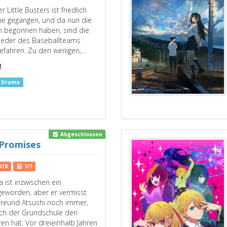
r Little Busters ist friedlich
ne gegangen, und da nun die
 begonnen haben, sind die
lieder des Baseballteams
efahren. Zu den wenigen,…
s Drama
Abgeschlossen
 Promises
018
1/1
ist inzwischen ein
geworden, aber er vermisst
Freund Atsushi noch immer,
ch der Grundschule den
ren hat. Vor dreieinhalb Jahren