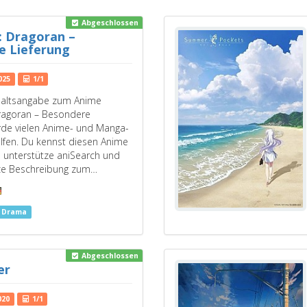
Abgeschlossen
 Dragoran –
e Lieferung
025
1/1
nhaltsangabe zum Anime
ragoran – Besondere
rde vielen Anime- und Manga-
lfen. Du kennst diesen Anime
 unterstütze aniSearch und
rze Beschreibung zum…
s Drama
Abgeschlossen
er
020
1/1