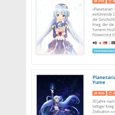
OVA
2
»Planetarian:
einführende O
die Geschich
Krieg, der die
Yumemi Hoshi
Flowercrest 
|
Sentimentale
Planetari
Yume
Web
2
30 Jahre nac
heftiger Krie
Zivilisation s