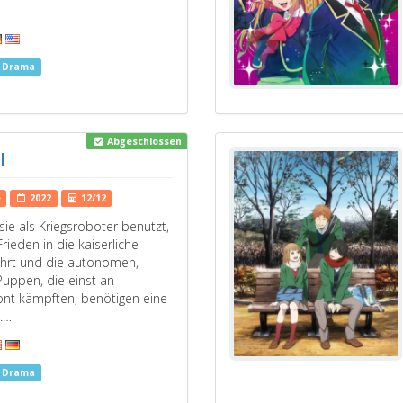
s Drama
Abgeschlossen
l
e
2022
12/12
sie als Kriegsroboter benutzt,
rieden in die kaiserliche
ehrt und die autonomen,
uppen, die einst an
ont kämpften, benötigen eine
.…
s Drama