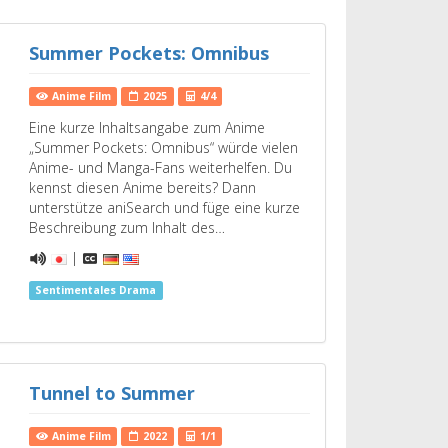
Summer Pockets: Omnibus
Anime Film
2025
4/4
Eine kurze Inhaltsangabe zum Anime
„Summer Pockets: Omnibus“ würde vielen
Anime- und Manga-Fans weiterhelfen. Du
kennst diesen Anime bereits? Dann
unterstütze aniSearch und füge eine kurze
Beschreibung zum Inhalt des…
|
Sentimentales Drama
Tunnel to Summer
Anime Film
2022
1/1