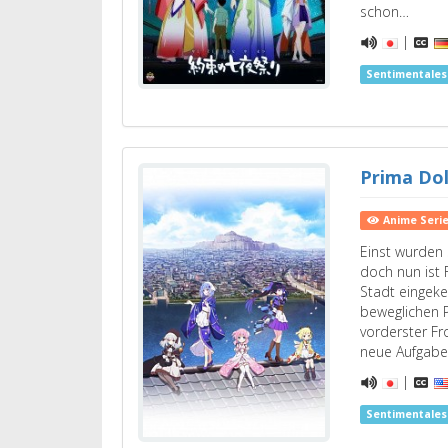
schon…
|
Sentimentale
Prima Dol
Anime Seri
Einst wurden 
doch nun ist F
Stadt eingek
beweglichen P
vorderster Fr
neue Aufgabe
|
Sentimentale