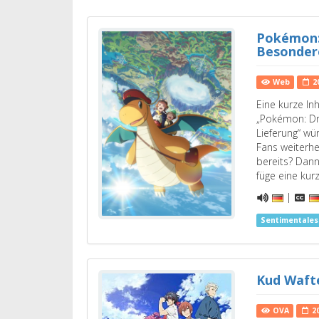
Pokémon:
Besonder
Web
2
Eine kurze I
„Pokémon: D
Lieferung“ wü
Fans weiterhe
bereits? Dann
füge eine ku
|
Sentimentale
Kud Waft
OVA
2