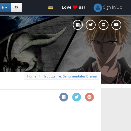
lle
Love
us!
Sign In/Up
Home
Hauptgenre: Sentimentales Drama