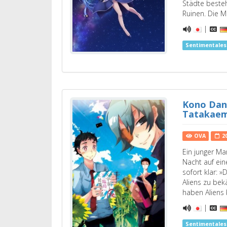
Städte beste
Ruinen. Die 
|
Sentimentale
Kono Dans
Tatakaem
OVA
2
Ein junger Man
Nacht auf ein
sofort klar: »
Aliens zu be
haben Aliens
|
Sentimentale