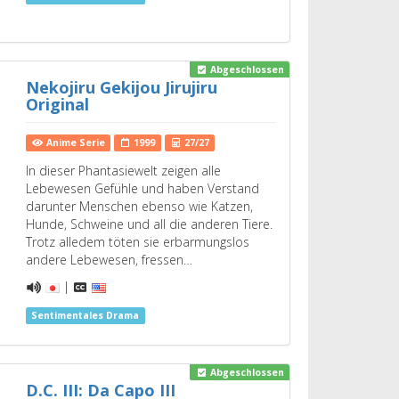
Abgeschlossen
Nekojiru Gekijou Jirujiru
Original
Anime Serie
1999
27/27
In dieser Phantasiewelt zeigen alle
Lebewesen Gefühle und haben Verstand
darunter Menschen ebenso wie Katzen,
Hunde, Schweine und all die anderen Tiere.
Trotz alledem töten sie erbarmungslos
andere Lebewesen, fressen…
|
Sentimentales Drama
Abgeschlossen
D.C. III: Da Capo III