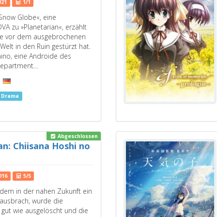
021
1/1
 Snow Globe«, eine
VA zu »Planetarian«, erzählt
te vor dem ausgebrochenen
 Welt in den Ruin gestürzt hat.
no, eine Androide des
Department…
s Drama
Abgeschlossen
an: Chiisana Hoshi no
016
5/5
hdem in der nahen Zukunft ein
g ausbrach, wurde die
o gut wie ausgelöscht und die