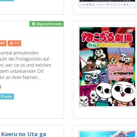
Abgeschlossen
006
1/1
surreal anmutenden
ht die Protagonistin auf -
n, wer sie ist und welchen
 dem unbekannten Ort
. Nur an ihren Namen…
s Drama
Kaeru no Uta ga