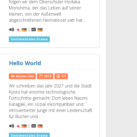
folgen wir dem Oberschüler Hodaka
Morishima, der das Leben auf seiner
kleinen, von der Außenwelt
abgeschnittenen Heimatinsel satt hat…
|
Sentimentales Drama
Hello World
Anime Film
2019
1/1
Wir schreiben das Jahr 2027 und die Stadt
Kyoto hat enorme technologische
Fortschritte gemacht. Dort leben Naomi
Katagaki, ein sozial inkompatibler und
introvertierter Junge mit einer Leidenschaft
für Bücher und…
|
Sentimentales Drama