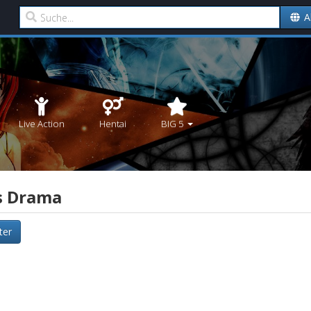
A
Live Action
Hentai
BIG 5
s Drama
lter