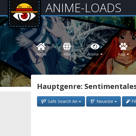
ANIME-LOADS
Home
Alle
Anime
Asia
Hauptgenre: Sentimentale
Safe Search An
Neueste
Fi