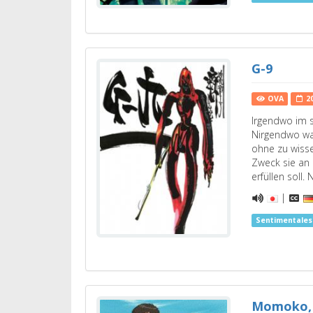
G-9
OVA
2
Irgendwo im 
Nirgendwo wac
ohne zu wisse
Zweck sie an
erfüllen soll
|
Sentimentale
Momoko, 