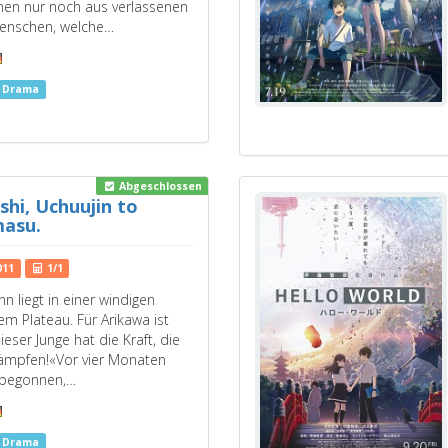
hen nur noch aus verlassenen
Menschen, welche…
s Drama
Abgeschlossen
hi, Uchuujin to
asu.
011
1/1
n liegt in einer windigen
em Plateau. Für Arikawa ist
Dieser Junge hat die Kraft, die
kämpfen!«Vor vier Monaten
 begonnen,…
s Drama