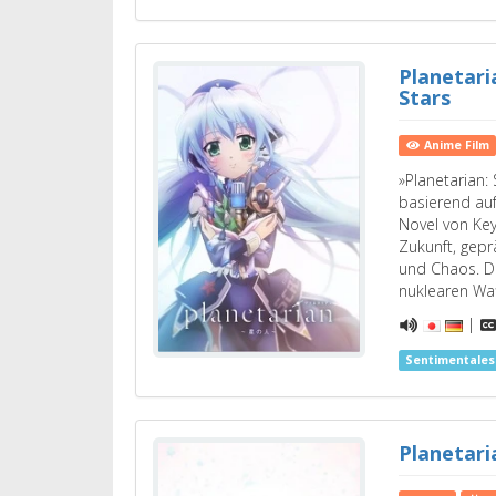
Planetari
Stars
Anime Film
»Planetarian: 
basierend auf
Novel von Key,
Zukunft, gepr
und Chaos. D
nuklearen Wa
|
Sentimentale
Planetari