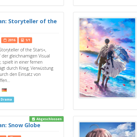
an: Storyteller of the
2016
1/1
Storyteller of the Stars«,
 der gleichnamigen Visual
 spielt in einer fernen
ägt durch Krieg, Verwüstung
urch den Einsatz von
ffen…
s Drama
Abgeschlossen
an: Snow Globe