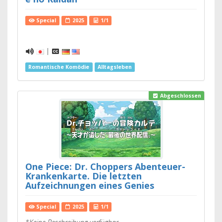
Special
2025
1/1
|
Romantische Komödie
Alltagsleben
Abgeschlossen
One Piece: Dr. Choppers Abenteuer-
Krankenkarte. Die letzten
Aufzeichnungen eines Genies
Special
2025
1/1