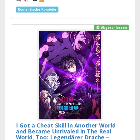
Romantische Komödie
Abgeschlossen
I Got a Cheat Skill in Another World
and Became Unrivaled in The Real
World, Too: Legendärer Drache –