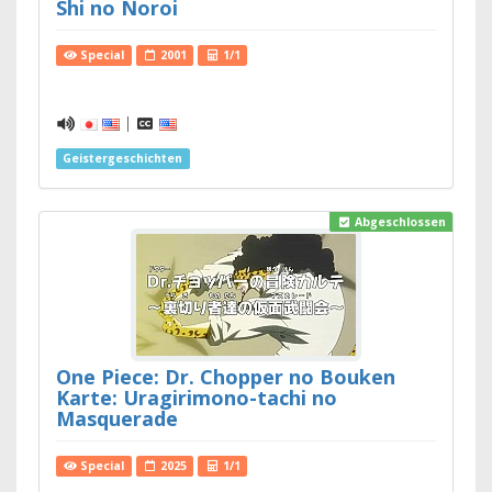
Shi no Noroi
Special
2001
1/1
|
Geistergeschichten
Abgeschlossen
One Piece: Dr. Chopper no Bouken
Karte: Uragirimono-tachi no
Masquerade
Special
2025
1/1