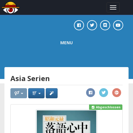
Toggle
navigation
MENU
Asia Serien
Abgeschlossen