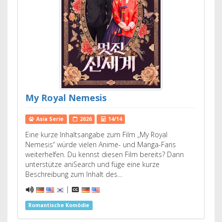
My Royal Nemesis
Asia Serie
2026
14/14
Eine kurze Inhaltsangabe zum Film „My Royal
Nemesis“ würde vielen Anime- und Manga-Fans
weiterhelfen. Du kennst diesen Film bereits? Dann
unterstütze aniSearch und füge eine kurze
Beschreibung zum Inhalt des…
|
Romantische Komödie