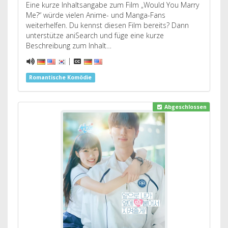
Eine kurze Inhaltsangabe zum Film „Would You Marry
Me?“ würde vielen Anime- und Manga-Fans
weiterhelfen. Du kennst diesen Film bereits? Dann
unterstütze aniSearch und füge eine kurze
Beschreibung zum Inhalt…
|
Romantische Komödie
Abgeschlossen