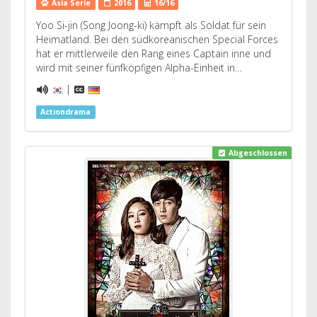
Asia Serie
2016
16/16
Yoo Si-jin (Song Joong-ki) kämpft als Soldat für sein
Heimatland. Bei den südkoreanischen Special Forces
hat er mittlerweile den Rang eines Captain inne und
wird mit seiner fünfköpfigen Alpha-Einheit in…
|
Actiondrama
Abgeschlossen