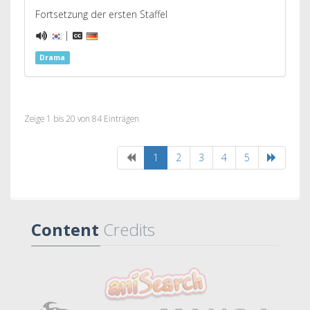
Fortsetzung der ersten Staffel
|
Drama
Zeige 1 bis 20 von 84 Einträgen
1
2
3
4
5
Content
Credits