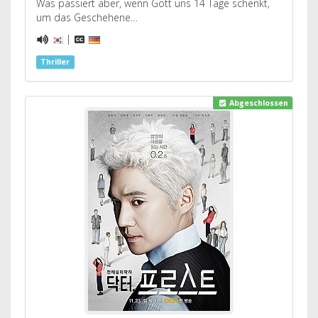
Was passiert aber, wenn Gott uns 14 Tage schenkt,
um das Geschehene…
|
Thriller
Abgeschlossen