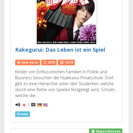
Kakegurui: Das Leben ist ein Spiel
Asia Serie
2018
10/10
Kinder von Einflussreichen Familien in Politik und
Business besuchen die Hyakkaou-Privatschule. Dort
gibt es eine Hierarchie unter den Studenten, welche
durch eine Reihe von Spielen festgelegt wird. Schüler,
welche die…
|
Drama
Abgeschlossen