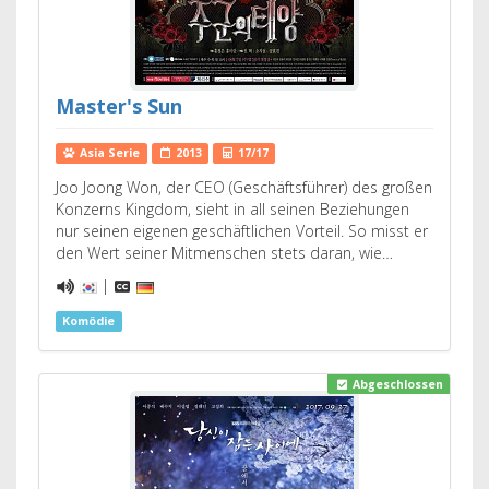
Master's Sun
Asia Serie
2013
17/17
Joo Joong Won, der CEO (Geschäftsführer) des großen
Konzerns Kingdom, sieht in all seinen Beziehungen
nur seinen eigenen geschäftlichen Vorteil. So misst er
den Wert seiner Mitmenschen stets daran, wie…
|
Komödie
Abgeschlossen