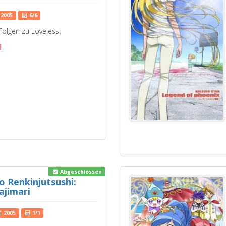
2005
6/6
olgen zu Loveless.
Abgeschlossen
 Renkinjutsushi:
ajimari
2005
1/1