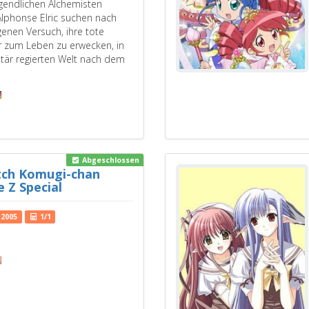
gendlichen Alchemisten
lphonse Elric suchen nach
enen Versuch, ihre tote
r zum Leben zu erwecken, in
itär regierten Welt nach dem
Abgeschlossen
tch Komugi-chan
 Z Special
2005
1/1