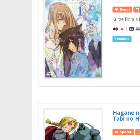
Bonus
Kurze Bonus F
|
Komödie
Hagane no
Tabi no H
Special