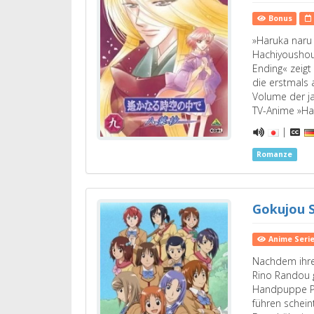
Bonus
»Haruka naru
Hachiyoushou 
Ending« zeig
die erstmals
Volume der j
TV-Anime »H
|
Romanze
Gokujou S
Anime Seri
Nachdem ihre 
Rino Randou 
Handpuppe Pu
führen schein