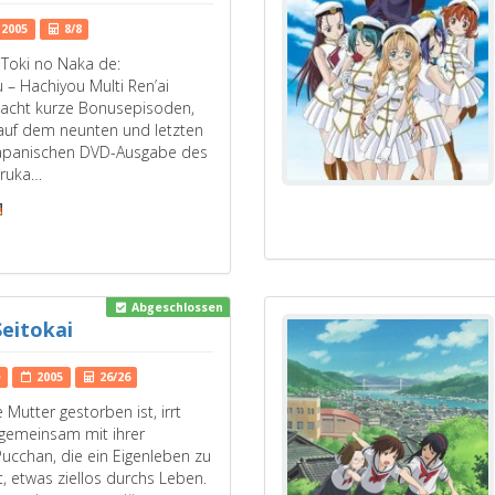
2005
8/8
 Toki no Naka de:
– Hachiyou Multi Ren’ai
t acht kurze Bonusepisoden,
 auf dem neunten und letzten
apanischen DVD-Ausgabe des
aruka…
Abgeschlossen
eitokai
e
2005
26/26
Mutter gestorben ist, irrt
gemeinsam mit ihrer
cchan, die ein Eigenleben zu
t, etwas ziellos durchs Leben.