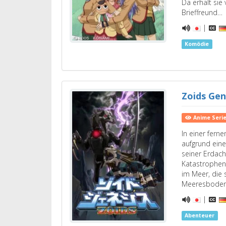
Da erhält sie
Brieffreund…
|
Komödie
Zoids Gen
Anime Seri
In einer fern
aufgrund eine
seiner Erdach
Katastrophen 
im Meer, die 
Meeresboden
|
Abenteuer