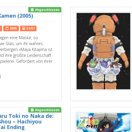
Abgeschlossen
Kamen (2005)
e
2005
51/51
agen eine Maske, so
wie Glas, um ihr wahres
verbergen.«Maya Kitajima ist
und ihre größte Leidenschaft
pielerei. Gefördert von ihrer
Abgeschlossen
ru Toki no Naka de:
shou – Hachiyou
’ai Ending