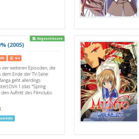
Abgeschlossen
0% (2005)
005
4/4
n vier weiteren Episoden, die
h dem Ende der TV-Serie
Manga geht allerdings
iter).OVA 1 (das "Spring
t den Auftritt des Filmclubs
Komödie