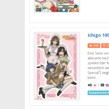
Ichigo 10
OVA
2
Eine Serie vo
allesamt nac
spielen (der 
wesentlich we
Special") zeig
beim…
|
Romantische 