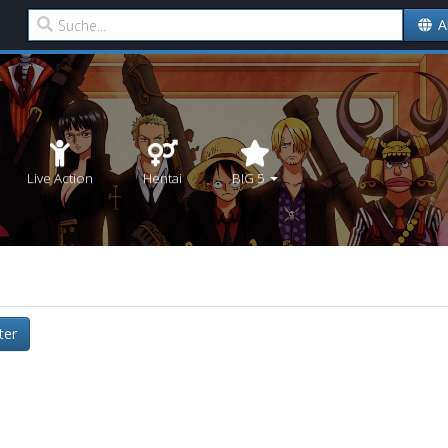
A
Live Action
Hentai
BIG 5
lter