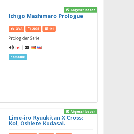
Abgeschlossen
Ichigo Mashimaro Prologue
OVA
2005
1/1
Prolog der Serie.
|
Komödie
Abgeschlossen
Lime-iro Ryuukitan X Cross:
Koi, Oshiete Kudasai.