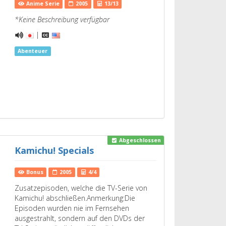
Anime Serie
2005
13/13
*Keine Beschreibung verfügbar
|
Abenteuer
Abgeschlossen
Kamichu! Specials
Bonus
2005
4/4
Zusatzepisoden, welche die TV-Serie von
Kamichu! abschließen.Anmerkung:Die
Episoden wurden nie im Fernsehen
ausgestrahlt, sondern auf den DVDs der