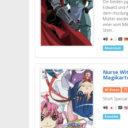
Die beiden ju
Edward und A
dem misslung
Mutter wiede
einer vom Mil
Stein…
|
Abenteuer
Nurse Wi
Magikarte
Bonus
Short Special
|
Komödie