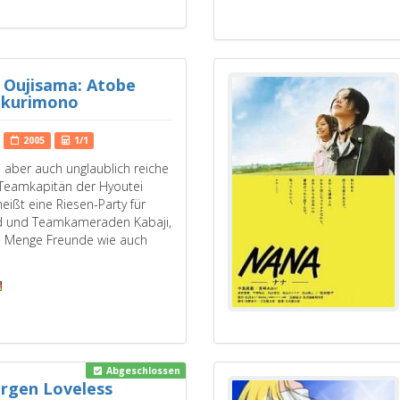
 Oujisama: Atobe
Okurimono
2005
1/1
 aber auch unglaublich reiche
 Teamkapitän der Hyoutei
ißt eine Riesen-Party für
d und Teamkameraden Kabaji,
ne Menge Freunde wie auch
Abgeschlossen
rgen Loveless