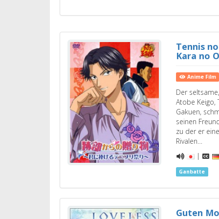
Tennis no
Kara no 
Anime Film
Der seltsame,
Atobe Keigo,
Gakuen, schme
seinen Freun
zu der er ei
Rivalen…
|
Ganbatte
Guten Mo