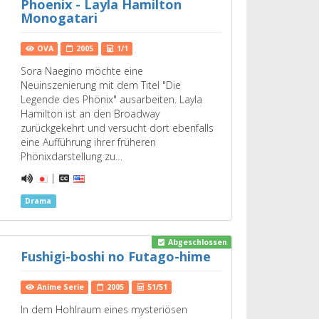
Phoenix - Layla Hamilton
Monogatari
OVA
2005
1/1
Sora Naegino möchte eine
Neuinszenierung mit dem Titel "Die
Legende des Phönix" ausarbeiten. Layla
Hamilton ist an den Broadway
zurückgekehrt und versucht dort ebenfalls
eine Aufführung ihrer früheren
Phönixdarstellung zu…
|
Drama
Abgeschlossen
Fushigi-boshi no Futago-hime
Anime Serie
2005
51/51
In dem Hohlraum eines mysteriösen