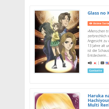
Glass no 
Anime Seri
»Menschen tr
zerbrechlich 
Angesicht zu 
13 Jahre alt 
ist die Schaus
Entdeckerin…
|
Ganbatte
Haruka na
Hachiyou
Multi Ren