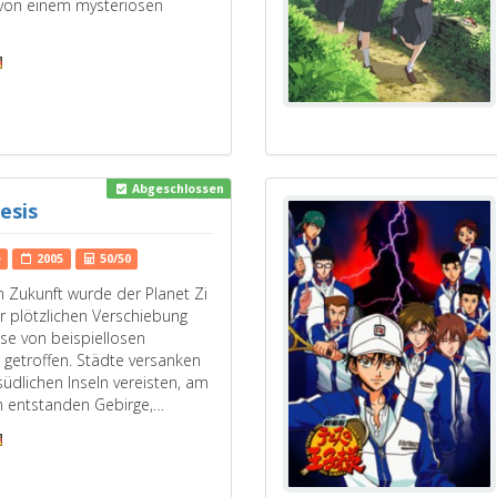
 von einem mysteriösen
Abgeschlossen
esis
e
2005
50/50
en Zukunft wurde der Planet Zi
r plötzlichen Verschiebung
se von beispiellosen
getroffen. Städte versanken
südlichen Inseln vereisten, am
 entstanden Gebirge,…