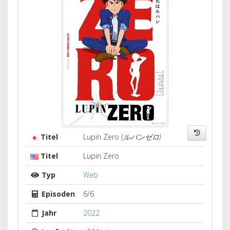
Titel
Lupin Zero
(ルパンゼロ)
Titel
Lupin Zero
Typ
Web
Episoden
6/6
Jahr
2022