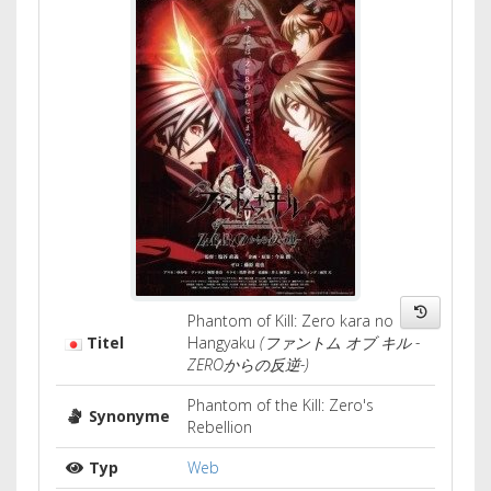
Phantom of Kill: Zero kara no
Titel
Hangyaku
(ファントム オブ キル -
ZEROからの反逆-)
Phantom of the Kill: Zero's
Synonyme
Rebellion
Typ
Web