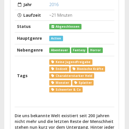
Jahr
2016
Laufzeit
~21 Minuten
Status
Abgeschlossen
Hauptgenre
Action
Nebengenre
Abenteuer
Fantasy
Horror
Keine Jugendfreigabe
Endzeit
Bionische Kräfte
Tags
Charakterstarker Held
Monster
Splatter
Schwerter & Co
Die uns bekannte Welt existiert seit 200 Jahren
nicht mehr und die letzten Reste der Menschheit
stehen nun kurz vor dem Untergang. Hinter jeder