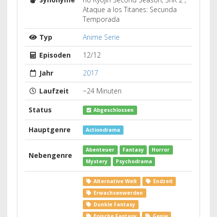
Ataque a los Titanes: Secunda
Temporada
Typ
Anime Serie
Episoden
12/12
Jahr
2017
Laufzeit
~24 Minuten
Status
Abgeschlossen
Hauptgenre
Actiondrama
Abenteuer
Fantasy
Horror
Nebengenre
Mystery
Psychodrama
Alternative Welt
Endzeit
Erwachsenwerden
Dunkle Fantasy
Epische Fantasy
Genie