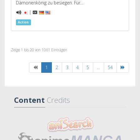
Dämonenkönig zu besiegen. Für…
|
Action
Zeige 1 bis 20 von 1061 Einträgen
1
2
3
4
5
…
54
Content
Credits