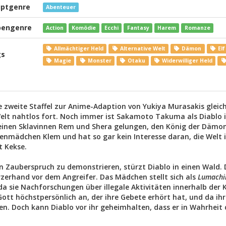
ptgenre
Abenteuer
engenre
Action
Komödie
Ecchi
Fantasy
Harem
Romanze
Allmächtiger Held
Alternative Welt
Dämon
Elf
gs
Magie
Monster
Otaku
Widerwilliger Held
ie zweite Staffel zur Anime-Adaption von Yukiya Murasakis gleic
lt nahtlos fort. Noch immer ist Sakamoto Takuma als Diablo i
inen Sklavinnen Rem und Shera gelungen, den König der Dämon
nenmädchen Klem und hat so gar kein Interesse daran, die Welt i
t Kekse.
 Zauberspruch zu demonstrieren, stürzt Diablo in einen Wald. D
rzerhand vor dem Angreifer. Das Mädchen stellt sich als
Lumachi
 sie Nachforschungen über illegale Aktivitäten innerhalb der K
 Gott höchstpersönlich an, der ihre Gebete erhört hat, und da i
lfen. Doch kann Diablo vor ihr geheimhalten, dass er in Wahrheit 