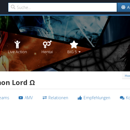
A
Live Action
Hentai
BIG 5
Ho
on Lord Ω
reams
AMV
Relationen
Empfehlungen
K