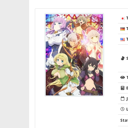
T
T
T
S
E
J
L
Sta