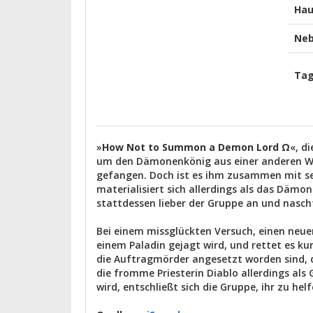
Hau
Neb
Ta
»
How Not to Summon a Demon Lord Ω
«, d
um den Dämonenkönig aus einer anderen We
gefangen. Doch ist es ihm zusammen mit se
materialisiert sich allerdings als das Dämo
stattdessen lieber der Gruppe an und nasch
Bei einem missglückten Versuch, einen neuen
einem Paladin gejagt wird, und rettet es ku
die Auftragmörder angesetzt worden sind, da
die fromme Priesterin Diablo allerdings als
wird, entschließt sich die Gruppe, ihr zu he