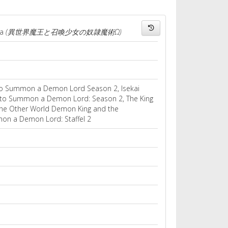
ga
(異世界魔王と召喚少女の奴隷魔術Ω)
 Summon a Demon Lord Season 2, Isekai
 to Summon a Demon Lord: Season 2, The King
The Other World Demon King and the
on a Demon Lord: Staffel 2