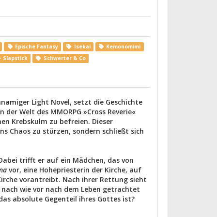
Epische Fantasy
Isekai
Kemonomimi
Slapstick
Schwerter & Co
hnamiger Light Novel, setzt die Geschichte
n der Welt des MMORPG »Cross Reverie«
en Krebskulm zu befreien. Dieser
ns Chaos zu stürzen, sondern schließt sich
abei trifft er auf ein Mädchen, das von
na
vor, eine Hohepriesterin der Kirche, auf
irche vorantreibt. Nach ihrer Rettung sieht
hr nach wie vor nach dem Leben getrachtet
das absolute Gegenteil ihres Gottes ist?