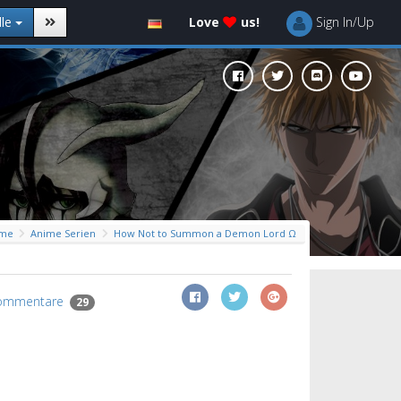
lle
Love
us!
Sign In/Up
me
Anime Serien
How Not to Summon a Demon Lord Ω
ommentare
29