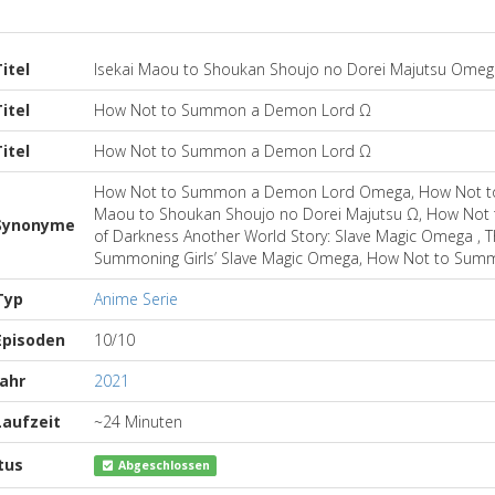
itel
Isekai Maou to Shoukan Shoujo no Dorei Majutsu Ome
itel
How Not to Summon a Demon Lord Ω
itel
How Not to Summon a Demon Lord Ω
How Not to Summon a Demon Lord Omega, How Not to
Maou to Shoukan Shoujo no Dorei Majutsu Ω, How Not
ynonyme
of Darkness Another World Story: Slave Magic Omega , 
Summoning Girls’ Slave Magic Omega, How Not to Summ
Typ
Anime Serie
pisoden
10/10
ahr
2021
aufzeit
~24 Minuten
tus
Abgeschlossen