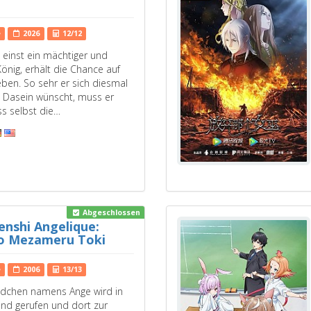
e
2026
12/12
, einst ein mächtiger und
König, erhält die Chance auf
eben. So sehr er sich diesmal
es Dasein wünscht, muss er
s selbst die…
Abgeschlossen
enshi Angelique:
o Mezameru Toki
e
2006
13/13
ädchen namens Ange wird in
Land gerufen und dort zur