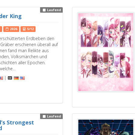
Laufend
der King
e
2026
5/12
 erschütterten Erdbeben den
Gräber erschienen überall auf
ihnen fand man Relikte aus
nden, Volksmärchen und
chichten aller Epochen.
 welche…
|
Laufend
’s Strongest
d