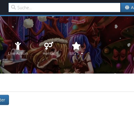
A
Live Action
Hentai
BIG 5
lter