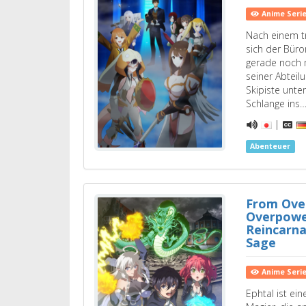
Anime Seri
Nach einem tr
sich der Büro
gerade noch 
seiner Abteil
Skipiste unte
Schlange ins
|
Abenteuer
From Ove
Overpowe
Reincarna
Sage
Anime Seri
Ephtal ist ein