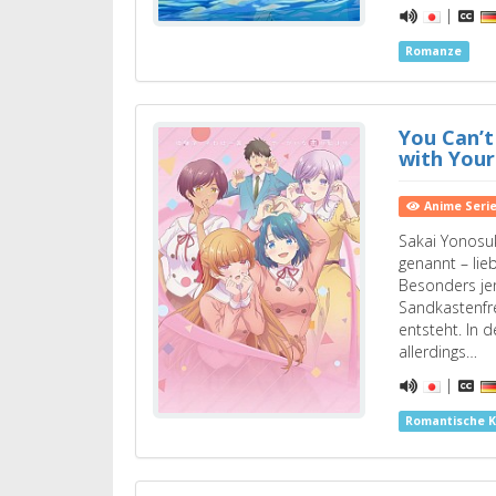
|
Romanze
You Can’
with Your
Anime Seri
Sakai Yonosuk
genannt – lie
Besonders jen
Sandkastenfr
entsteht. In d
allerdings…
|
Romantische 