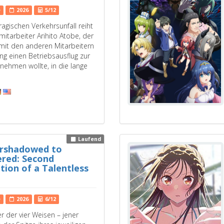
e
2026
5/12
agischen Verkehrsunfall reiht
mitarbeiter Arihito Atobe, der
mit den anderen Mitarbeitern
ung einen Betriebsausflug zur
rnehmen wollte, in die lange
…
Laufend
rshadowed to
red: Second
tion of a Talentless
e
2026
6/12
er der vier Weisen – jener