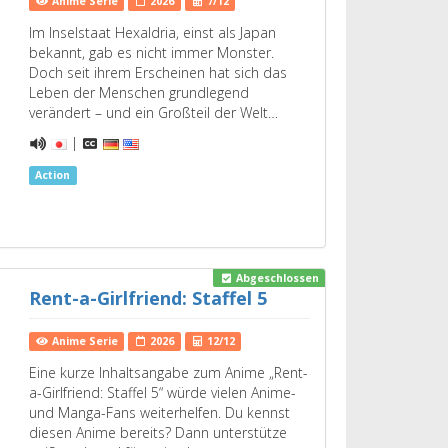
Anime Serie
2026
7/12
Im Inselstaat Hexaldria, einst als Japan
bekannt, gab es nicht immer Monster.
Doch seit ihrem Erscheinen hat sich das
Leben der Menschen grundlegend
verändert – und ein Großteil der Welt…
|
Action
Abgeschlossen
Rent-a-Girlfriend: Staffel 5
Anime Serie
2026
12/12
Eine kurze Inhaltsangabe zum Anime „Rent-
a-Girlfriend: Staffel 5“ würde vielen Anime-
und Manga-Fans weiterhelfen. Du kennst
diesen Anime bereits? Dann unterstütze