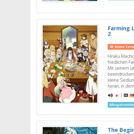
Farming L
2
Anime Seri
Hiraku Machi
friedlichen F
Mit seinem u
beeindrucken
kleine Siedlu
heran, in de
|
Alltagskomödi
The Begin