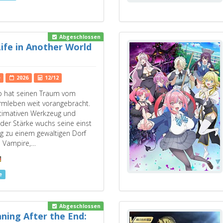
Abgeschlossen
ife in Another World
e
2026
12/12
o hat seinen Traum vom
armleben weit vorangebracht.
ltimativen Werkzeug und
der Stärke wuchs seine einst
ng zu einem gewaltigen Dorf
m Vampire,…
e
Abgeschlossen
ning After the End: