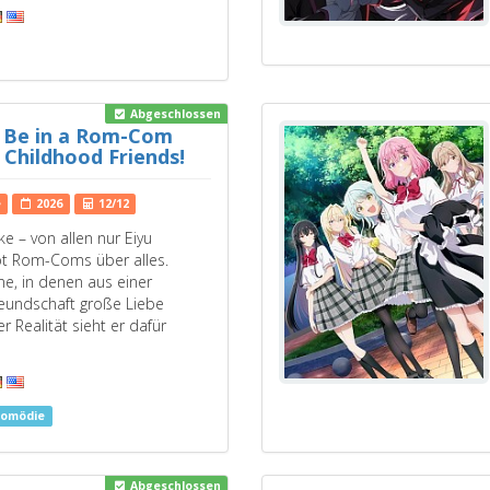
Abgeschlossen
t Be in a Rom-Com
 Childhood Friends!
e
2026
12/12
e – von allen nur Eiyu
bt Rom-Coms über alles.
e, in denen aus einer
eundschaft große Liebe
er Realität sieht er dafür
Komödie
Abgeschlossen