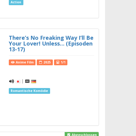
Action
There’s No Freaking Way I’ll Be
Your Lover! Unless… (Episoden
13-17)
Anime Film
2025
1/1
|
Romantische Komödie
Abgeschlossen