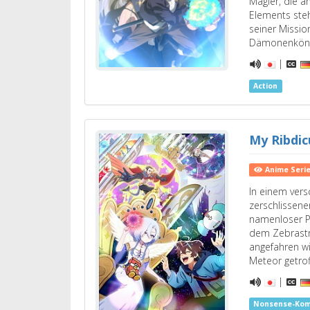
Magier, die an
Elements ste
seiner Missio
Dämonenkönig
|
Action
My Ribdic
Anime Seri
In einem ver
zerschlissen
namenloser P
dem Zebrastr
angefahren w
Meteor getrof
|
Nonsense-Kom