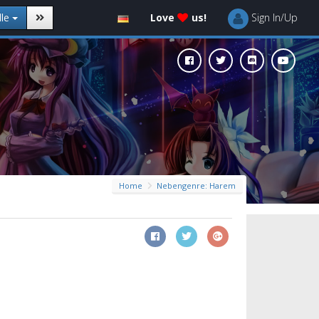
lle
Love
us!
Sign In/Up
Home
Nebengenre: Harem