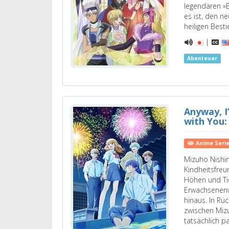
legendären »E
es ist, den 
heiligen Besti
|
Abenteuer
Anyway, I
with You: 
Anime Seri
Mizuho Nishin
Kindheitsfreu
Höhen und Ti
Erwachsenen
hinaus. In Rüc
zwischen Miz
tatsächlich p