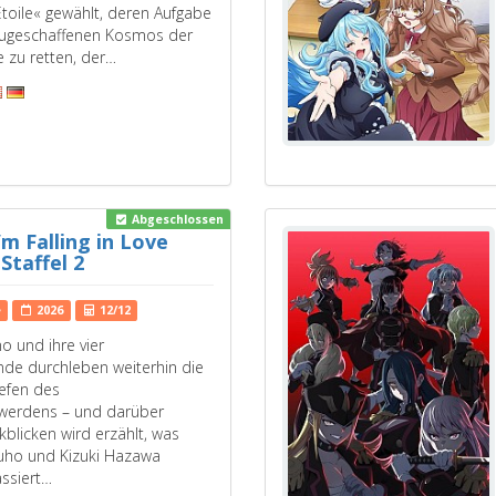
toile« gewählt, deren Aufgabe
neugeschaffenen Kosmos der
e zu retten, der…
Abgeschlossen
’m Falling in Love
Staffel 2
e
2026
12/12
o und ihre vier
nde durchleben weiterhin die
efen des
werdens – und darüber
kblicken wird erzählt, was
uho und Kizuki Hazawa
assiert…