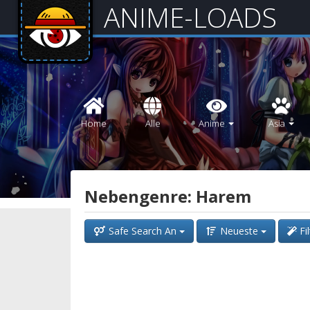
ANIME-LOADS
Home
Alle
Anime
Asia
Nebengenre: Harem
Safe Search An
Neueste
Fi