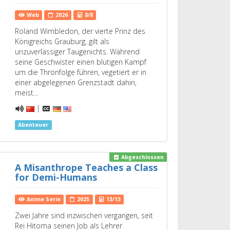
Web
2026
8/8
Roland Wimbledon, der vierte Prinz des
Königreichs Grauburg, gilt als
unzuverlässiger Taugenichts. Während
seine Geschwister einen blutigen Kampf
um die Thronfolge führen, vegetiert er in
einer abgelegenen Grenzstadt dahin,
meist…
|
Abenteuer
Abgeschlossen
A Misanthrope Teaches a Class
for Demi-Humans
Anime Serie
2025
13/13
Zwei Jahre sind inzwischen vergangen, seit
Rei Hitoma seinen Job als Lehrer