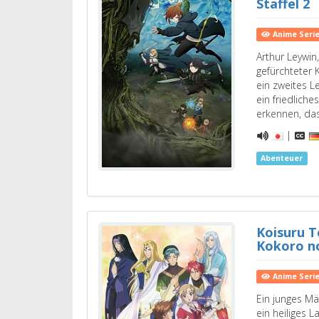
Staffel 2
Anime Seri
Arthur Leywin
gefürchteter 
ein zweites L
ein friedlich
erkennen, das
|
Abenteuer
Koisuru T
Kokoro n
Anime Seri
Ein junges M
ein heiliges 