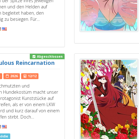
 der Spitze ihres jeweiligen
hen und den Helden auf
n begleitet haben, den
 zu besiegen. Für…
Abgeschlossen
ulous Reincarnation
e
2026
12/12
schmutzten und
en Hundekostüm macht unser
rotagonist Kunststücke auf
eifen, als er von einem LKW
ird und kurz darauf von einem
fen stirbt. Doch…
ödie