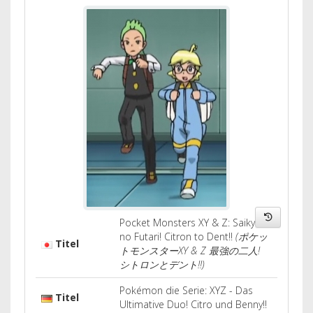
Pocket Monsters XY & Z: Saikyou
no Futari! Citron to Dent!!
(ポケッ
Titel
トモンスターXY & Z 最強の二人!
シトロンとデント!!)
Pokémon die Serie: XYZ - Das
Titel
Ultimative Duo! Citro und Benny!!