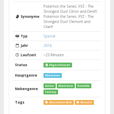
Pokémon the Series: XYZ - The
Strongest Duo! Citron and Dent!!,
Synonyme
Pokémon the Series: XYZ - The
Strongest Duo! Clemont and
Cilan!!
Typ
Special
Jahr
2016
Laufzeit
~23 Minuten
Status
Abgeschlossen
Hauptgenre
Abenteuer
Action
Abenteuer
Komödie
Nebengenre
Fantasy
Tags
Alternative Welt
Monster