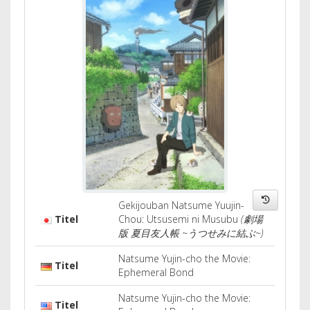
Gekijouban Natsume Yuujin-
Titel
Chou: Utsusemi ni Musubu
(劇場
版 夏目友人帳 ~うつせみに結ぶ~)
Natsume Yujin-cho the Movie:
Titel
Ephemeral Bond
Natsume Yujin-cho the Movie:
Titel