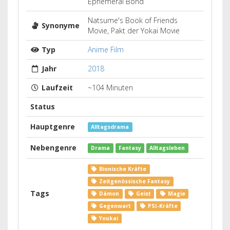
Ephemeral Bond
Natsume's Book of Friends
Synonyme
Movie, Pakt der Yokai Movie
Typ
Anime Film
Jahr
2018
Laufzeit
~104 Minuten
Status
Hauptgenre
Alltagsdrama
Nebengenre
Drama
Fantasy
Alltagsleben
Bionische Kräfte
Zeitgenössische Fantasy
Tags
Dämon
Geist
Magie
Gegenwart
PSI-Kräfte
Youkai