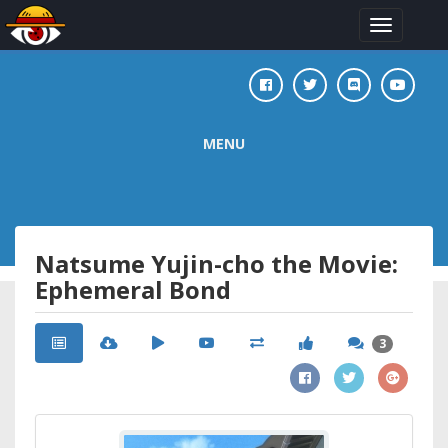
Toggle
navigation
MENU
Natsume Yujin-cho the Movie:
Ephemeral Bond
3