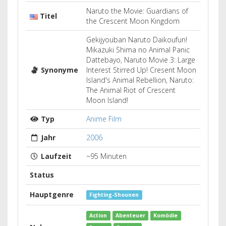
Naruto the Movie: Guardians of
Titel
the Crescent Moon Kingdom
Gekijyouban Naruto Daikoufun!
Mikazuki Shima no Animal Panic
Dattebayo, Naruto Movie 3: Large
Synonyme
Interest Stirred Up! Cresent Moon
Island's Animal Rebellion, Naruto:
The Animal Riot of Crescent
Moon Island!
Typ
Anime Film
Jahr
2006
Laufzeit
~95 Minuten
Status
Hauptgenre
Fighting-Shounen
Action
Abenteuer
Komödie