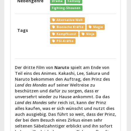
Nebengenre
Drama
Fantasy
Fighting-Shounen
Alternative Welt
Bionische Kräfte
Magie
Tags
Kampfkunst
Ninja
PSI-Kräfte
Der dritte Film von
Naruto
spielt am Ende von
Teil eins des Animes. Kakashi, Lee, Sakura und
Naruto bekommen den Auftrag, den Prinz des
Land des Mondes
auf seiner Weltreise zu
beschützen und dafür zu sorgen, dass er
unversehrt wieder zu Hause ankommt. Da das
Land des Mondes
sehr reich ist, kann der Prinz
alles kaufen, was er sich wünscht und nutzt dies
auch ausgiebig. Das führt so weit, dass der Prinz,
der bei dem Besuch eines Zirkus einen sehr
seltenen Säbelzahntiger erblickt und ihn sofort