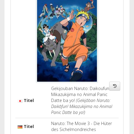
Gekijouban Naruto: Daikoufun!
Mikazukijima no Animal Panic
Titel
Datte ba yo!
(Gekijōban Naruto:
Daikōfun! Mikazukijima no Animal
Panic Datte ba yo!)
Naruto: The Movie 3 - Die Hüter
Titel
des Sichelmondreiches