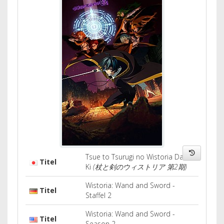
Tsue to Tsurugi no Wistoria Dai 2
Titel
Ki
(杖と剣のウィストリア 第2期)
Wistoria: Wand and Sword -
Titel
Staffel 2
Wistoria: Wand and Sword -
Titel
Season 2