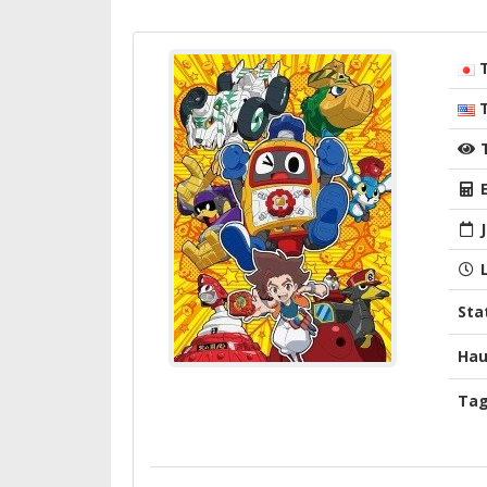
T
T
E
J
L
Sta
Hau
Ta