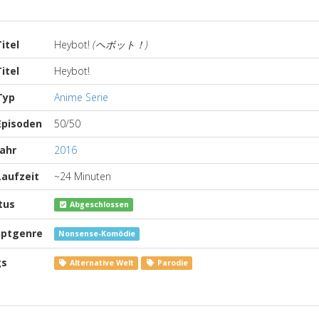
itel
Heybot!
(ヘボット！)
itel
Heybot!
Typ
Anime Serie
pisoden
50/50
ahr
2016
aufzeit
~24 Minuten
tus
Abgeschlossen
ptgenre
Nonsense-Komödie
gs
Alternative Welt
Parodie