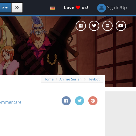
lle
Love
us!
Sign In/Up
Home
Anime Serien
Heybot!
ommentare