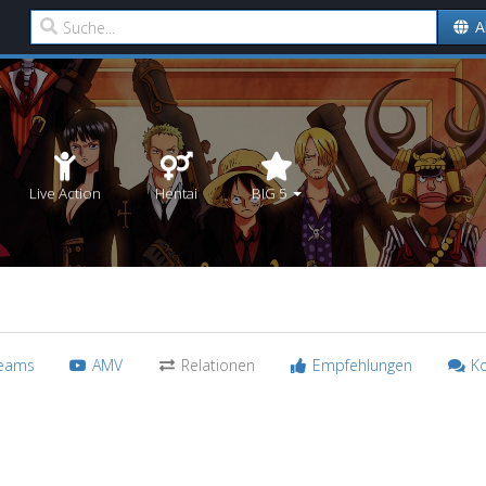
A
Live Action
Hentai
BIG 5
reams
AMV
Relationen
Empfehlungen
K