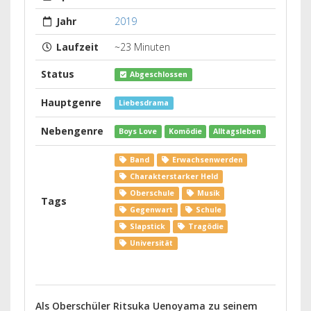
Jahr
2019
Laufzeit
~23 Minuten
Status
Abgeschlossen
Hauptgenre
Liebesdrama
Nebengenre
Boys Love
Komödie
Alltagsleben
Band
Erwachsenwerden
Charakterstarker Held
Oberschule
Musik
Tags
Gegenwart
Schule
Slapstick
Tragödie
Universität
Als Oberschüler Ritsuka Uenoyama zu seinem