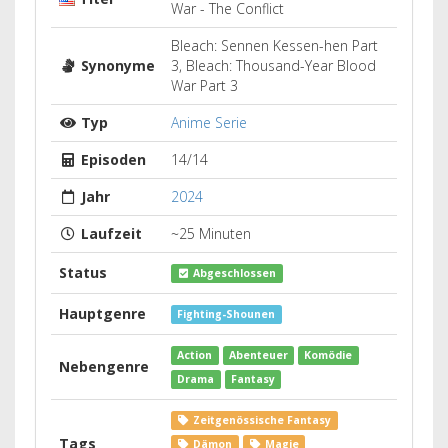
War - The Conflict
Bleach: Sennen Kessen-hen Part
Synonyme
3, Bleach: Thousand-Year Blood
War Part 3
Typ
Anime Serie
Episoden
14/14
Jahr
2024
Laufzeit
~25 Minuten
Status
Abgeschlossen
Hauptgenre
Fighting-Shounen
Action
Abenteuer
Komödie
Nebengenre
Drama
Fantasy
Zeitgenössische Fantasy
Tags
Dämon
Magie