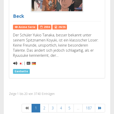
Beck
Anime Serie
2004
26/26
Der Schüler Yukio Tanaka, besser bekannt unter
seinem Spitznamen Koyuki, ist ein klassischer Loser:
Keine Freunde, unsportlich, keine besonderen
Talente. Das ändert sich jedoch schlagartig, als er
Ryuusuke kennenlernt, der…
|
Ganbatte
Zeige 1 bis 20 von 3740 Einträgen
1
2
3
4
5
…
187