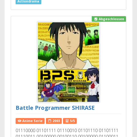
Actiondrama
Abgeschlossen
Battle Programmer SHIRASE
Anime Serie
2003
5/5
01110000 01101111 01110010 01101110 01101111
01110011 00100000 00100110 00100000 01100011