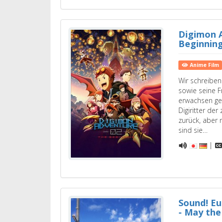
Digimon A
Beginnin
Anime Film
Wir schreiben
sowie seine F
erwachsen ge
Digiritter der
zurück, aber 
sind sie…
|
Sound! E
- May th