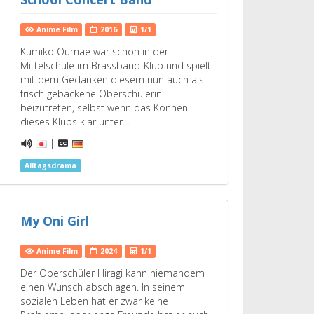
Anime Film
2016
1/1
Kumiko Oumae war schon in der
Mittelschule im Brassband-Klub und spielt
mit dem Gedanken diesem nun auch als
frisch gebackene Oberschülerin
beizutreten, selbst wenn das Können
dieses Klubs klar unter…
|
Alltagsdrama
My Oni Girl
Anime Film
2024
1/1
Der Oberschüler Hiragi kann niemandem
einen Wunsch abschlagen. In seinem
sozialen Leben hat er zwar keine