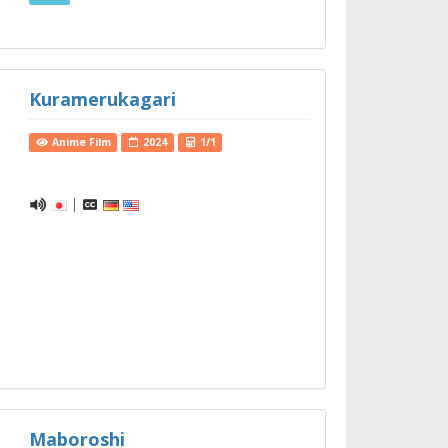
Kuramerukagari
Anime Film
2024
1/1
|
Maboroshi