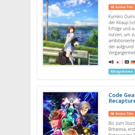
Anime Film
Kumiko Oumae
der Kitauji-Sc
Erfolge und 
nutzen, um 
ambitionierte
der aufgrund
Vergangenhei
|
Alltagsdrama
Code Geas
Recaptur
Anime Film
Bis zum Sturz 
Britannia, ers