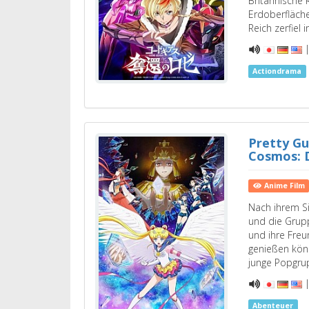
Britannische R
Erdoberfläche
Reich zerfiel
Actiondrama
Pretty Gu
Cosmos: D
Anime Film
Nach ihrem S
und die Gru
und ihre Freu
genießen kön
junge Popgru
Abenteuer