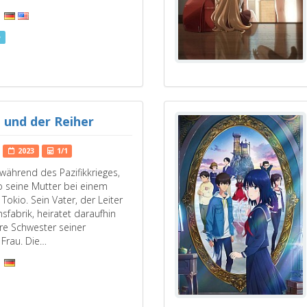
e
 und der Reiher
2023
1/1
 während des Pazifikkrieges,
to seine Mutter bei einem
f Tokio. Sein Vater, der Leiter
sfabrik, heiratet daraufhin
re Schwester seiner
 Frau. Die…