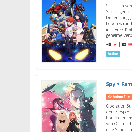
Seit Rikka v
Superagenten
Dimension, ge
Leben verände
immense Kräf
geheime Verb
|
Action
Spy × Fam
Anime Film
Operation Stri
der Topspion 
Kontakt zu ei
von Ostania h
eine Scheinfa