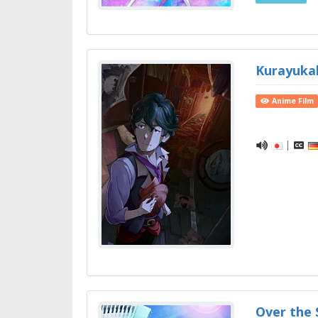
Kurayuka
Anime Film
|
Over the 