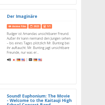
Der Imaginäre
Anime Film
2023
1/1
Rudger ist Amandas unsichtbarer Freund.
Außer ihr kann niemand den Jungen sehen
– bis eines Tages plötzlich Mr. Bunting bei
ihr auftaucht. Mr. Bunting jagt unsichtbare
Freunde, nur was er…
|
Sound! Euphonium: The Movie
- Welcome to the Kaitauji High
School Concert Band