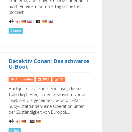
Probleme, aber enge Freunde hat er auch
nicht. An einem Sommertag schneit es
plötzlich…
|
Drama
Detektiv Conan: Das schwarze
U-Boot
Anime Film
2023
1/1
Hachijojima ist eine kleine Insel, die vor
Tokio liegt. Hier, in den Gewässern vor der
Insel, soll die geheime Operation »Pacific
Buoy« stattfinden: eine Operation unter
der Zuständigkeit von Europol,…
|
Krimi