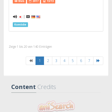
Web
2017
13/13
|
Komödie
Zeige 1 bis 20 von 140 Einträgen
1
2
3
4
5
6
7
Content
Credits