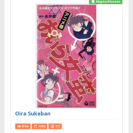
Abgeschlossen
Oira Sukeban
OVA
1992
1/1