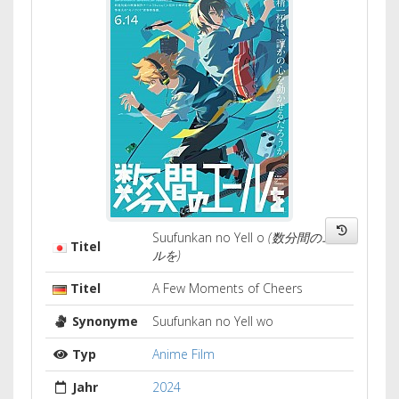
Suufunkan no Yell o
(数分間のエー
Titel
ルを)
Titel
A Few Moments of Cheers
Synonyme
Suufunkan no Yell wo
Typ
Anime Film
Jahr
2024