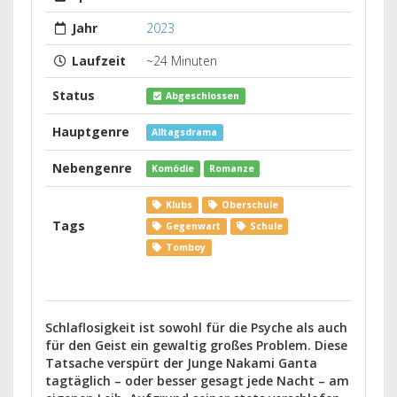
Jahr
2023
Laufzeit
~24 Minuten
Status
Abgeschlossen
Hauptgenre
Alltagsdrama
Nebengenre
Komödie
Romanze
Klubs
Oberschule
Tags
Gegenwart
Schule
Tomboy
Schlaflosigkeit ist sowohl für die Psyche als auch
für den Geist ein gewaltig großes Problem. Diese
Tatsache verspürt der Junge Nakami Ganta
tagtäglich – oder besser gesagt jede Nacht – am