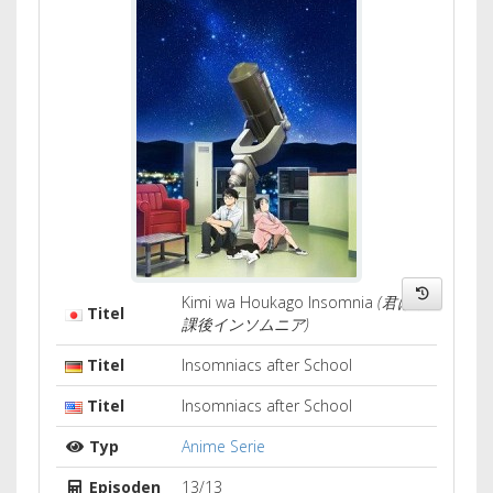
Kimi wa Houkago Insomnia
(君は放
Titel
課後インソムニア)
Titel
Insomniacs after School
Titel
Insomniacs after School
Typ
Anime Serie
Episoden
13/13