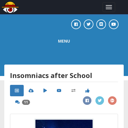
Toggle
navigation
MENU
Insomniacs after School
11