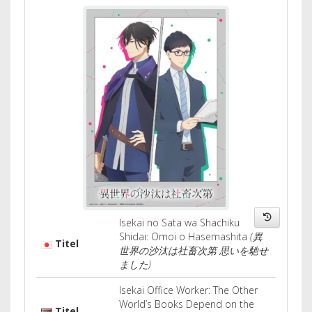
Isekai no Sata wa Shachiku
Shidai: Omoi o Hasemashita
(異
Titel
世界の沙汰は社畜次第 思いを馳せ
ました)
Isekai Office Worker: The Other
World’s Books Depend on the
Titel