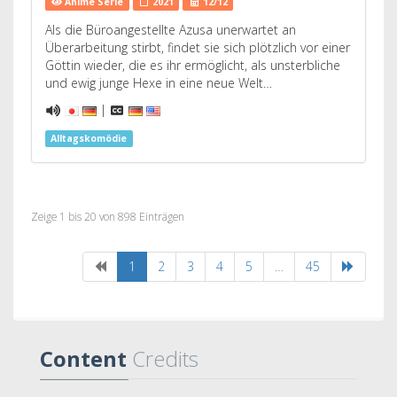
Anime Serie
2021
12/12
Als die Büroangestellte Azusa unerwartet an
Überarbeitung stirbt, findet sie sich plötzlich vor einer
Göttin wieder, die es ihr ermöglicht, als unsterbliche
und ewig junge Hexe in eine neue Welt…
|
Alltagskomödie
Zeige 1 bis 20 von 898 Einträgen
1
2
3
4
5
…
45
Content
Credits