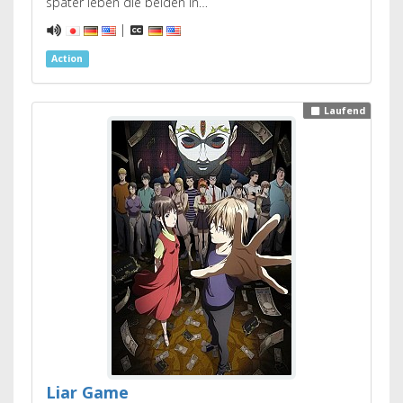
später leben die beiden in…
|
Action
Laufend
Liar Game