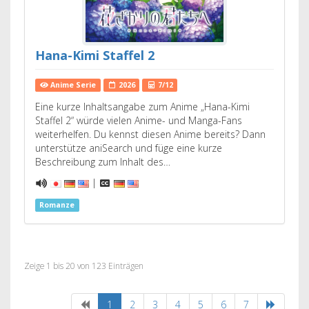
Hana-Kimi Staffel 2
Anime Serie
2026
7/12
Eine kurze Inhaltsangabe zum Anime „Hana-Kimi
Staffel 2“ würde vielen Anime- und Manga-Fans
weiterhelfen. Du kennst diesen Anime bereits? Dann
unterstütze aniSearch und füge eine kurze
Beschreibung zum Inhalt des…
|
Romanze
Zeige 1 bis 20 von 123 Einträgen
1
2
3
4
5
6
7