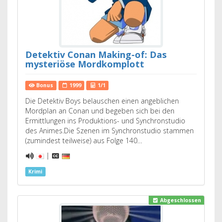
Detektiv Conan Making-of: Das
mysteriöse Mordkomplott
Bonus
1999
1/1
Die Detektiv Boys belauschen einen angeblichen
Mordplan an Conan und begeben sich bei den
Ermittlungen ins Produktions- und Synchronstudio
des Animes.Die Szenen im Synchronstudio stammen
(zumindest teilweise) aus Folge 140…
|
Krimi
Abgeschlossen