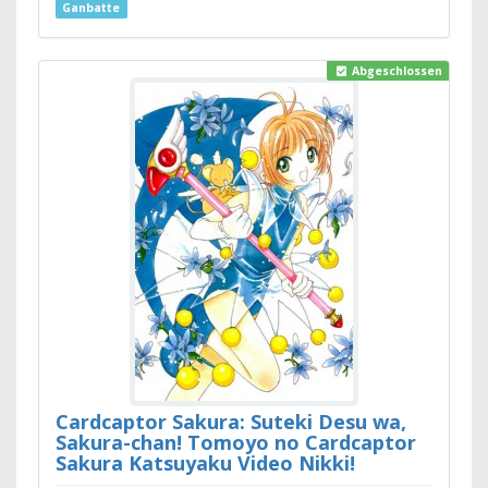
Ganbatte
Abgeschlossen
Cardcaptor Sakura: Suteki Desu wa,
Sakura-chan! Tomoyo no Cardcaptor
Sakura Katsuyaku Video Nikki!