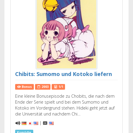
Chibits: Sumomo und Kotoko liefern
Bonus
2003
1/1
Eine kleine Bonusepisode zu Chobits, die nach dem
Ende der Serie spielt und bei dem Sumomo und
Kotoko im Vordergrund stehen. Hideki geht jetzt auf
die Universität und nachdem Chi…
|
Komödie