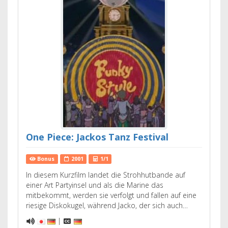
One Piece: Jackos Tanz Festival
Bonus
2001
1/1
In diesem Kurzfilm landet die Strohhutbande auf
einer Art Partyinsel und als die Marine das
mitbekommt, werden sie verfolgt und fallen auf eine
riesige Diskokugel, während Jacko, der sich auch…
|