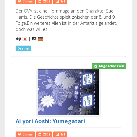
Bonus
2002
1/1
Der OVA ist eine Hommage an den Charakter Sue
Harris. Die Geschichte spielt zwischen der 8. und 9.
Folge.Ein weiteres Alien ist in der Antarktis gelandet,
doch was will es…
|
Drama
Abgeschlossen
Ai yori Aoshi: Yumegatari
Bonus
2002
1/1