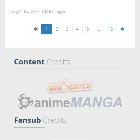
Zeige 1 bis 20 von 342 Einträgen
1
2
3
4
5
…
18
Content
Credits
Fansub
Credits