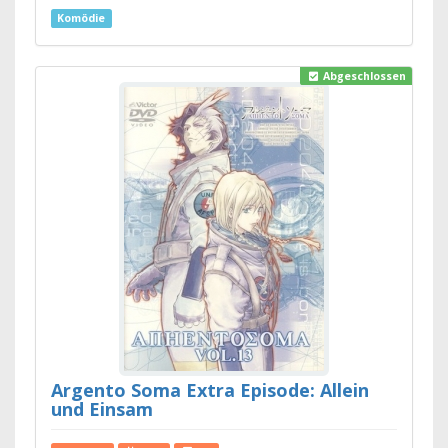
Komödie
Abgeschlossen
Argento Soma Extra Episode: Allein
und Einsam